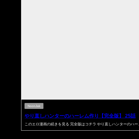
NoonJak
やり直しハンターのハーレム作り【完全版】 25話
このエロ漫画の続きを見る 完全版はコチラ やり直しハンターのハー..